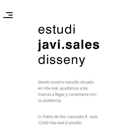
Desde nuestro estudio situado
en Vila-real, ayudamos a las
marcas a llegar y conectarse con
su audiencia.
C/ Pablo de Sto. Leocadio 8 - baix
12540 Vila-real (Castelló)