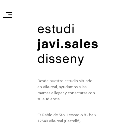
Desde nuestro estudio situado
en Vila-real, ayudamos a las
marcas a llegar y conectarse con
su audiencia.
C/ Pablo de Sto. Leocadio 8 - baix
12540 Vila-real (Castelló)