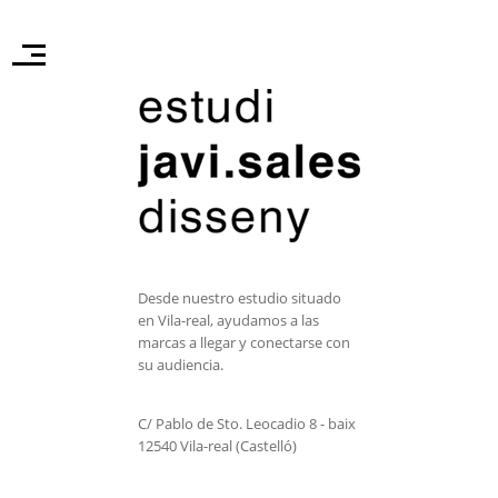
Desde nuestro estudio situado
en Vila-real, ayudamos a las
marcas a llegar y conectarse con
su audiencia.
C/ Pablo de Sto. Leocadio 8 - baix
12540 Vila-real (Castelló)